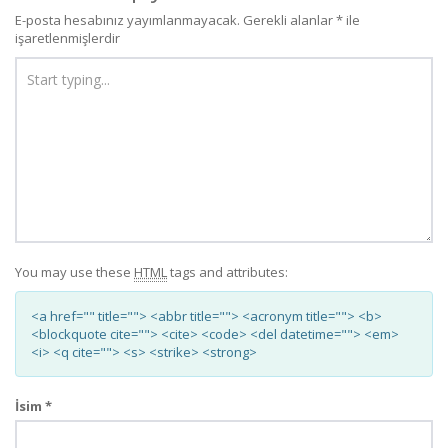
E-posta hesabınız yayımlanmayacak.
Gerekli alanlar
*
ile
işaretlenmişlerdir
You may use these
HTML
tags and attributes:
<a href="" title=""> <abbr title=""> <acronym title=""> <b>
<blockquote cite=""> <cite> <code> <del datetime=""> <em>
<i> <q cite=""> <s> <strike> <strong>
İsim
*