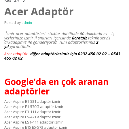
Kas
24
0
Acer Adaptör
Posted by
admin
İzmir acer adaptörleri stoklar dahilinde 60 dakikada ev – iş
yerlerinize izmir il sınırları içerisinde
ücretsiz
teknik servis
arkadaşımız ile gönderiyoruz. Tüm adaptörlerimiz
2
yıl
garantilidir.
Acer adaptör
diğer adaptörlerimiz için 0232 450 02 02 – 0543
455 02 02
Google’da en çok aranan
adaptörler
Acer Aspire E1-531 adaptör izmir
Acer Aspire E1-570G adaptör izmir
Acer Aspire E3-111 adaptör izmir
Acer Aspire E5-471 adaptör izmir
Acer Aspire ES1-411 adaptör izmir
Acer Aspire E15 E5-573 adaptör izmir