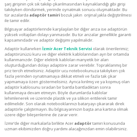
şarj girişinin çok sık takılıp çıkarılmasından kaynaklandığı gibi girişi
takılıyken döndürmek, yerinde oynatmak sonucu oluşmaktadır. Bu
tür aızalarda
adaptör tamiri
bozuk jakın orijinal jakla değiştirilmesi
ile tamir edilir.
Bilgisayar adaptörlerinde karşılaşılan bir diğer arıza ise adaptörün
yüksek voltajdan dolayı yanmasıdır. Bu tür arızalar genellikle garanti
kapsamındadır ve adaptör değişimi yapılmalıdır.
Adaptör kullanırken
İzmir Acer Teknik Servisi
olarak önerilerimiz;
adaptörünüzü kuru ve diğer elektrik kablolarından ayrı bir ortamda
kullanmanızdır. Diğer elektrik kabloları manyetik bir alan
oluşturduğundan dolayı adaptöre zarar verebilir. Topraklanmış bir
priz tercih etmelisiniz. Adaptör ucu notebookunuza takılıyken çok
fazla yerinden oynatmamaya dikkat etmeli ve fazla tak çıkar
yapmamaya özen göstermelisiniz. Ayrıca kırılmış ve ya kopmuş olan
adaptör kablosunu sıradan bir bantla bantladıktan sonra
kullanmaya devam etmeyin. Böyle durumlarda kablolar
lehimlenerek ve üzerinde plastik ve ya silikon eritilerek tamir
edilmelidir. Son olarak notebooklarınızı bataryayı çıkararak direk
adaptörle çalıştırmayın. Bu bilgisayarınızın başta ana kartına olmak
üzere diğer bileşenlerine de zarar verir.
İzmir’de diğer markalarla birlikte Acer
adaptör
tamiri konusunda
uzman ekibimizden doğru yardımı alacağınızdan emin olabilirsiniz
.