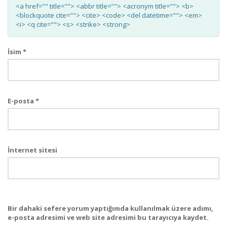
<a href="" title=""> <abbr title=""> <acronym title=""> <b>
<blockquote cite=""> <cite> <code> <del datetime=""> <em>
<i> <q cite=""> <s> <strike> <strong>
İsim
*
E-posta
*
İnternet sitesi
Bir dahaki sefere yorum yaptığımda kullanılmak üzere adımı,
e-posta adresimi ve web site adresimi bu tarayıcıya kaydet.