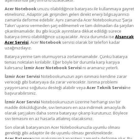
Acer
Notebook
unuzu olabildiğince bataryası ile kullanmaya gayret
etmelisiniz. Adaptör jak girişinden gelen direkt enerji bilgisayarınızı
zamanla deforme edebilir. Aynı zamanda Acer Notebookunuz ‘Şarja
Takın’ uyarısı vermeden şarj edilmemeli ve tam dolmadan da şarjdan
çıkarılmamalıdır. Bu gibi küçük ayrıntılara dikkat edildiği sürece
batarya ömrü olabildiğince uzayacaktır. Arıza durumda ise
Alsancak
Acer Servisi
, Acer
Notebook
servisi olarak bir telefon kadar
uzağınızdayız.
Batarya yerine tam oturmuyorsa zorlanmamalıdır. Çünkü batarya
temas noktaları kırılabilir. Eğer böyle bir durumla karşı karşıya
kalırsanız
İzmir
Acer
Notebook Servisi
ni aramanız yeterli.
İzmir Acer Servisi
Notebookunuzun aşırı ısınması kendine zarar
vereceği gibi bataryaya da zarar verecektir. Isınma problemi
yaşıyorsanız soğutucu desteği alabilir veya
Acer
Teknik Servisi
ne
başvurabilirsiniz.
İzmir Acer Servisi
Notebookunuzun üzerine herhangi sıvı bir
madde döküldüğünde, sıvı temasını en aza indirmek amacıyla ilk
olarak şarj jakını daha sonra bataryayı çıkarıp kurutunuz. Böylece
sıvı temasını en az hasarla atlatmış olacaksınız.
Son olarak bataryanızın Acer Notebookunuzla uyumlu olması
gerektiği gibi adaptör ile de uyumlu olması gerekmektedir.
Acer
Batarya
nızın maksimum kapasitesi zamanla deforme olur. Bu