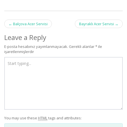
Post
←
Balçova Acer Servisi
Bayraklı Acer Servisi
→
navigation
Leave a Reply
E-posta hesabınız yayımlanmayacak.
Gerekli alanlar
*
ile
işaretlenmişlerdir
You may use these
HTML
tags and attributes: