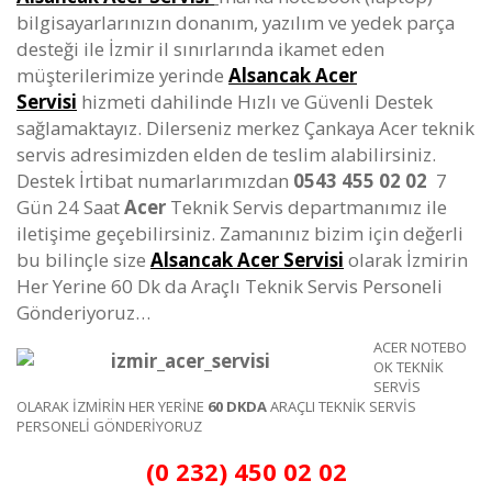
bilgisayarlarınızın donanım, yazılım ve yedek parça
desteği ile İzmir il sınırlarında ikamet eden
müşterilerimize yerinde
Alsancak Acer
Servisi
hizmeti dahilinde Hızlı ve Güvenli Destek
sağlamaktayız. Dilerseniz merkez Çankaya Acer teknik
servis adresimizden elden de teslim alabilirsiniz.
Destek İrtibat numarlarımızdan
0543 455 02 02
7
Gün 24 Saat
Acer
Teknik Servis departmanımız ile
iletişime geçebilirsiniz. Zamanınız bizim için değerli
bu bilinçle size
Alsancak Acer Servisi
olarak İzmirin
Her Yerine 60 Dk da Araçlı Teknik Servis Personeli
Gönderiyoruz…
ACER NOTEBO
OK TEKNİK
SERVİS
OLARAK İZMİRİN HER YERİNE
60 DKDA
ARAÇLI TEKNİK SERVİS
PERSONELİ GÖNDERİYORUZ
(0 232) 450 02 02