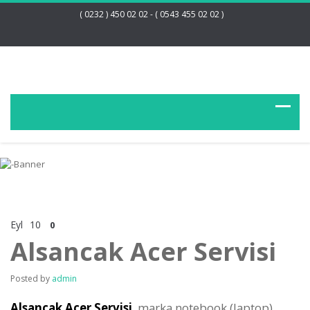
( 0232 ) 450 02 02 - ( 0543 455 02 02 )
Eyl
10
0
Alsancak Acer Servisi
Posted by
admin
Alsancak Acer Servisi
marka notebook (laptop)