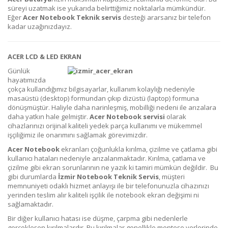
süreyi uzatmak ise yukarıda belirttiğimiz noktalarla mümkündür.
Eğer
Acer
Notebook Teknik servis
desteği ararsanız bir telefon
kadar uzağınızdayız.
ACER LCD & LED EKRAN
Günlük
hayatımızda
çokça kullandığımız bilgisayarlar, kullanım kolaylığı nedeniyle
masaüstü (desktop) formundan çıkıp dizüstü (laptop) formuna
dönüşmüştür. Haliyle daha narinleşmiş, mobilliği nedeni ile arızalara
daha yatkın hale gelmiştir.
Acer
Notebook servisi
olarak
cihazlarınızı orijinal kaliteli yedek parça kullanımı ve mükemmel
işçiliğimiz ile onarımını sağlamak görevimizdir.
Acer
Notebook
ekranları çoğunlukla kırılma, çizilme ve çatlama gibi
kullanıcı hataları nedeniyle arızalanmaktadır. Kırılma, çatlama ve
çizilme gibi ekran sorunlarının ne yazık ki tamiri mümkün değildir. Bu
gibi durumlarda
İzmir Notebook Teknik Servis
, müşteri
memnuniyeti odaklı hizmet anlayışı ile bir telefonunuzla cihazınızı
yerinden teslim alır kaliteli işçilik ile notebook ekran değişimi ni
sağlamaktadır.
Bir diğer kullanıcı hatası ise düşme, çarpma gibi nedenlerle
gerçekleşen kırılmalardır. Bu kırılmalar genellikle menteşe yerlerinde