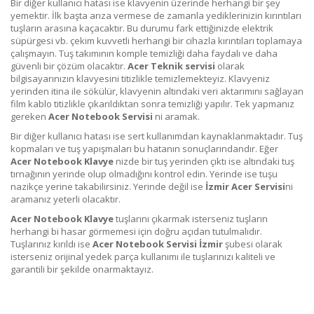
Bir diğer kullanıcı hatası ise klavyenin üzerinde herhangi bir şey
yemektir. İlk başta arıza vermese de zamanla yediklerinizin kırıntıları
tuşların arasına kaçacaktır. Bu durumu fark ettiğinizde elektrik
süpürgesi vb. çekim kuvvetli herhangi bir cihazla kırıntıları toplamaya
çalışmayın. Tuş takımının komple temizliği daha faydalı ve daha
güvenli bir çözüm olacaktır.
Acer
Teknik servisi
olarak
bilgisayarınızın klavyesini titizlikle temizlemekteyiz. Klavyeniz
yerinden itina ile sökülür, klavyenin altındaki veri aktarımını sağlayan
film kablo titizlikle çıkarıldıktan sonra temizliği yapılır. Tek yapmanız
gereken
Acer
Notebook Servisi
ni aramak.
Bir diğer kullanıcı hatası ise sert kullanımdan kaynaklanmaktadır. Tuş
kopmaları ve tuş yapışmaları bu hatanın sonuçlarındandır. Eğer
Acer
Notebook Klavye
nizde bir tuş yerinden çıktı ise altındaki tuş
tırnağının yerinde olup olmadığını kontrol edin. Yerinde ise tuşu
nazikçe yerine takabilirsiniz. Yerinde değil ise
İzmir
Acer
Servisi
ni
aramanız yeterli olacaktır.
Acer
Notebook Klavye
tuşlarını çıkarmak isterseniz tuşların
herhangi bi hasar görmemesi için doğru açıdan tutulmalıdır.
Tuşlarınız kırıldı ise
Acer
Notebook Servisi İzmir
şubesi olarak
isterseniz orijinal yedek parça kullanımı ile tuşlarınızı kaliteli ve
garantili bir şekilde onarmaktayız.