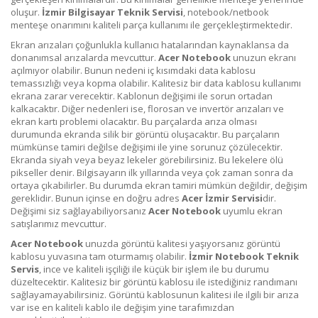
oluşur.
İzmir Bilgisayar Teknik Servisi
, notebook/netbook
menteşe onarımını kaliteli parça kullanımı ile gerçekleştirmektedir.
Ekran arızaları çoğunlukla kullanıcı hatalarından kaynaklansa da
donanımsal arızalarda mevcuttur.
Acer
Notebook
unuzun ekranı
açılmıyor olabilir. Bunun nedeni iç kısımdaki data kablosu
temassızlığı veya kopma olabilir. Kalitesiz bir data kablosu kullanımı
ekrana zarar verecektir. Kablonun değişimi ile sorun ortadan
kalkacaktır. Diğer nedenleri ise, florosan ve invertör arızaları ve
ekran kartı problemi olacaktır. Bu parçalarda arıza olması
durumunda ekranda silik bir görüntü oluşacaktır. Bu parçaların
mümkünse tamiri değilse değişimi ile yine sorunuz çözülecektir.
Ekranda siyah veya beyaz lekeler görebilirsiniz. Bu lekelere ölü
pikseller denir. Bilgisayarın ilk yıllarında veya çok zaman sonra da
ortaya çıkabilirler. Bu durumda ekran tamiri mümkün değildir, değişim
gereklidir. Bunun içinse en doğru adres
Acer
İzmir Servisi
dir.
Değişimi siz sağlayabiliyorsanız
Acer
Notebook
uyumlu ekran
satışlarımız mevcuttur.
Acer
Notebook
unuzda görüntü kalitesi yaşıyorsanız görüntü
kablosu yuvasına tam oturmamış olabilir.
İzmir Notebook Teknik
Servis
, ince ve kaliteli işçiliği ile küçük bir işlem ile bu durumu
düzeltecektir. Kalitesiz bir görüntü kablosu ile istediğiniz randımanı
sağlayamayabilirsiniz. Görüntü kablosunun kalitesi ile ilgili bir arıza
var ise en kaliteli kablo ile değişim yine tarafımızdan