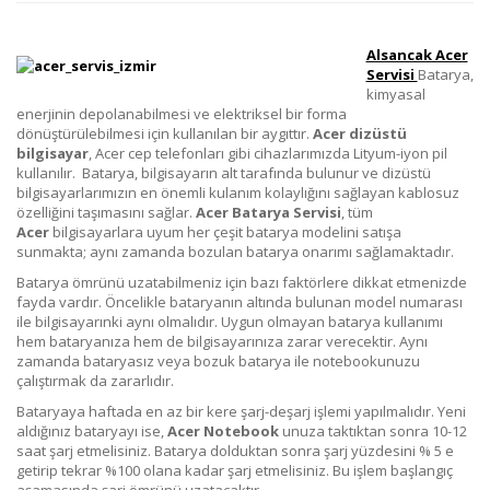
Alsancak Acer
Servisi
Batarya,
kimyasal
enerjinin depolanabilmesi ve elektriksel bir forma
dönüştürülebilmesi için kullanılan bir aygıttır.
Acer
dizüstü
bilgisayar
, Acer cep telefonları gibi cihazlarımızda Lityum-iyon pil
kullanılır. Batarya, bilgisayarın alt tarafında bulunur ve dizüstü
bilgisayarlarımızın en önemli kulanım kolaylığını sağlayan kablosuz
özelliğini taşımasını sağlar.
Acer
Batarya Servisi
, tüm
Acer
bilgisayarlara uyum her çeşit batarya modelini satışa
sunmakta; aynı zamanda bozulan batarya onarımı sağlamaktadır.
Batarya ömrünü uzatabilmeniz için bazı faktörlere dikkat etmenizde
fayda vardır. Öncelikle bataryanın altında bulunan model numarası
ile bilgisayarınki aynı olmalıdır. Uygun olmayan batarya kullanımı
hem bataryanıza hem de bilgisayarınıza zarar verecektir. Aynı
zamanda bataryasız veya bozuk batarya ile notebookunuzu
çalıştırmak da zararlıdır.
Bataryaya haftada en az bir kere şarj-deşarj işlemi yapılmalıdır. Yeni
aldığınız bataryayı ise,
Acer
Notebook
unuza taktıktan sonra 10-12
saat şarj etmelisiniz. Batarya dolduktan sonra şarj yüzdesini % 5 e
getirip tekrar %100 olana kadar şarj etmelisiniz. Bu işlem başlangıç
aşamasında şarj ömrünü uzatacaktır.