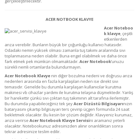
gerçekleştirilecektir.
ACER NOTBOOK KLAVYE
Acer
Noteboo
k klavye
, çeşitli
etkenlerden
arıza verebilir. Bunların büyük bir çoğunluğu kullanıcı hatasıdır.
Odadaki nemin yüksek olması zamanla tuş takımı aralarında sıvı
toplanmasına neden olabilir. Buna engel olabilmek ve daha önce
fark etmek pek mümkün olmamaktadır.
Acer
Notebook
’unuzu
sürekli nemli ortamlarda bulundurmayın.
Acer
Notebook Klavye
nin diğer bozulma nedeni ve doğrusu arıza
nedenleri arasında en fazla karşılaşılan neden ise direkt sıvı
temasıdır. Genelde bu durumla karşılaşan kullanıcılar kurutma
makinesi vb cihazlar yardımı ile kurutma telaşına düşmektedir. Yanlış
bir harekettir çünkü sıvı çoktan tuş takımının alt tarafına ilerlemiştir.
Bu durumda yapabileceğiniz tek şey
Acer
Dizüstü
Bilgisayarı
nızın
bataryasını çıkartıp bilgisayarı ters çevirip üçgen formunda 24 saat
bekletmek olacaktır. Bu kesin bir çözüm değildir. Klavyeniz kurumaz,
arıza verirse
Acer
Notebook Klavye Servisi
ni aramanız yeterli
olacaktır. Notebookunuz adresinizden alınır onarıldıktan sonra
tekrar adresinize teslim edilir.