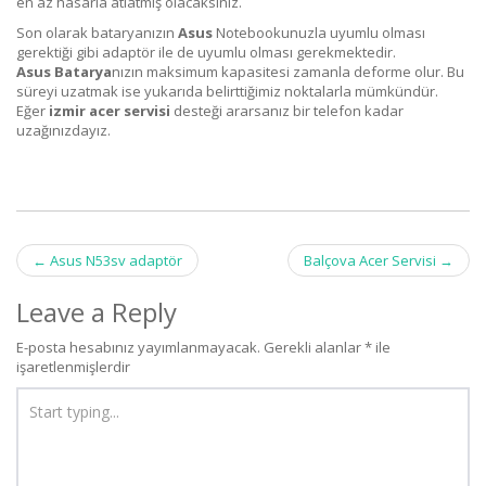
en az hasarla atlatmış olacaksınız.
Son olarak bataryanızın
Asus
Notebookunuzla uyumlu olması
gerektiği gibi adaptör ile de uyumlu olması gerekmektedir.
Asus
Batarya
nızın maksimum kapasitesi zamanla deforme olur. Bu
süreyi uzatmak ise yukarıda belirttiğimiz noktalarla mümkündür.
Eğer
izmir acer servisi
desteği ararsanız bir telefon kadar
uzağınızdayız.
Post
←
Asus N53sv adaptör
Balçova Acer Servisi
→
navigation
Leave a Reply
E-posta hesabınız yayımlanmayacak.
Gerekli alanlar
*
ile
işaretlenmişlerdir