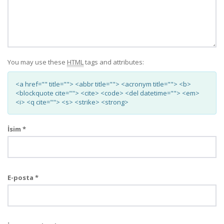
You may use these
HTML
tags and attributes:
<a href="" title=""> <abbr title=""> <acronym title=""> <b>
<blockquote cite=""> <cite> <code> <del datetime=""> <em>
<i> <q cite=""> <s> <strike> <strong>
İsim
*
E-posta
*