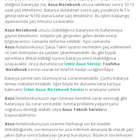
aldığınız bataryayı ise,
Asus
Notebook
unuza taktıktan sonra 10-12
saat şarj etmelisiniz. Batarya dolduktan sonra şarj yüzdesini % 5 e
getirip tekrar %100 olana kadar şarj etmelisiniz. Bu işlem başlangıç
aşamasında şarj ömrünü uzatacaktır.
Asus Notebook
unuzu olabildiğince bataryası ile kullanmaya
gayret etmelisiniz. Adaptör jak girişinden gelen direkt enerji
bilgisayarınızı zamanla deforme edebilir. Aynı zamanda
Asus
Notebookunuz ‘Şarja Takın’ uyarısı vermeden şarj edilmemeli
ve tam dolmadan da şarjdan çıkarılmamalıdır. Bu gibi küçük
ayrıntılara dikkat edildiği sürece batarya ömrü olabildiğince
uzayacaktır. Arıza durumda ise
İzmir Asus Servisi
,
Toshiba
Notebook
servisi olarak bir telefon kadar uzağınızdayız.
Batarya yerine tam oturmuyorsa zorlanmamalıdır. Çünkü batarya
temas noktaları kırılabilir. Eğer böyle bir durumla karşı karşıya
kalırsanız
İzmir Asus Notebook Servisi
ni aramanız yeterli.
Asus
Notebookunuzun aşırı ısınması kendine zarar vereceği gibi
bataryaya da zarar verecektir. Isınma problemi yaşıyorsanız
soğutucu desteği alabilir veya
Asus
Teknik Servisi
ne
başvurabilirsiniz.
Asus
Notebookunuzun üzerine herhangi sıvı bir madde
döküldüğünde, sıvı temasını en aza indirmek amacıyla ilk olarak şarj
jakını daha sonra bataryayı çıkarıp kurutunuz. Böylece sıvı temasını