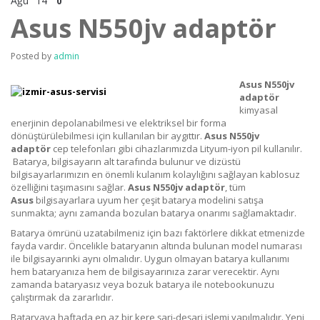
Ağu
14
0
Asus N550jv adaptör
Posted by
admin
Asus N550jv
adaptör
kimyasal
enerjinin depolanabilmesi ve elektriksel bir forma
dönüştürülebilmesi için kullanılan bir aygıttır.
Asus N550jv
adaptör
cep telefonları gibi cihazlarımızda Lityum-iyon pil kullanılır.
Batarya, bilgisayarın alt tarafında bulunur ve dizüstü
bilgisayarlarımızın en önemli kulanım kolaylığını sağlayan kablosuz
özelliğini taşımasını sağlar.
Asus N550jv adaptör
, tüm
Asus
bilgisayarlara uyum her çeşit batarya modelini satışa
sunmakta; aynı zamanda bozulan batarya onarımı sağlamaktadır.
Batarya ömrünü uzatabilmeniz için bazı faktörlere dikkat etmenizde
fayda vardır. Öncelikle bataryanın altında bulunan model numarası
ile bilgisayarınki aynı olmalıdır. Uygun olmayan batarya kullanımı
hem bataryanıza hem de bilgisayarınıza zarar verecektir. Aynı
zamanda bataryasız veya bozuk batarya ile notebookunuzu
çalıştırmak da zararlıdır.
Bataryaya haftada en az bir kere şarj-deşarj işlemi yapılmalıdır. Yeni