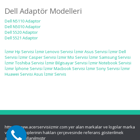
Dell Adaptör Modelleri
Dell N5110 Adaptor
Dell N5010 Adaptor
Dell 5520 Adaptor
Dell 5521 Adaptor
İzmir Hp Servisi
İzmir Lenovo Servisi
İzmir Asus Servisi
İzmir Dell
Servisi
İzmir Casper Servisi
İzmir Msi Servisi
İzmir Samsung Servisi
İzmir Toshiba Servisi
İzmir Bilgisayar Servisi
İzmir Notebook Servisi
İzmir İphone Servisi
İzmir Macbook Servisi
İzmir Sony Servisi
İzmir
Huawei Servisi
Asus İzmir Servis
https://www.acerservisiizmir.com yer alan markalar ve logolar marka
ve logo sahiplerinin hakları çerçevesinde referans gösterilmek
amacı ile kullanılmıştır