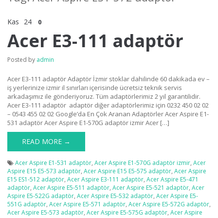
Kas
24
0
Acer E3-111 adaptör
Posted by
admin
Acer E3-111 adaptör Adaptör İzmir stoklar dahilinde 60 dakikada ev –
iş yerlerinize izmir il sınırları içerisinde ücretsiz teknik servis
arkadaşımız ile gönderiyoruz. Tüm adaptörlerimiz 2 yıl garantilidir.
Acer E3-111 adaptör adaptör diğer adaptörlerimiz için 0232 450 02 02
– 0543 455 02 02 Google’da En Çok Aranan Adaptörler Acer Aspire E1-
531 adaptör Acer Aspire E1-570G adaptör izmir Acer […]
READ MORE →
Acer Aspire E1-531 adaptör
,
Acer Aspire E1-570G adaptör izmir
,
Acer
Aspire E15 E5-573 adaptör
,
Acer Aspire E15 E5-575 adaptör
,
Acer Aspire
E15 ES1-512 adaptör
,
Acer Aspire E3-111 adaptör
,
Acer Aspire E5-471
adaptör
,
Acer Aspire E5-511 adaptör
,
Acer Aspire E5-521 adaptör
,
Acer
Aspire E5-522G adaptör
,
Acer Aspire E5-532 adaptör
,
Acer Aspire E5-
551G adaptör
,
Acer Aspire E5-571 adaptör
,
Acer Aspire E5-572G adaptör
,
Acer Aspire E5-573 adaptör
,
Acer Aspire E5-575G adaptör
,
Acer Aspire