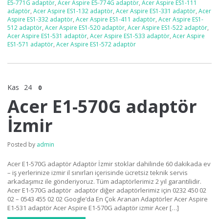
E5-771G adaptör
,
Acer Aspire E5-774G adaptör
,
Acer Aspire ES1-111
adaptör
,
Acer Aspire ES1-132 adaptör
,
Acer Aspire ES1-331 adaptör
,
Acer
Aspire ES1-332 adaptör
,
Acer Aspire ES1-411 adaptör
,
Acer Aspire ES1-
512 adaptör
,
Acer Aspire ES1-520 adaptör
,
Acer Aspire ES1-522 adaptör
,
Acer Aspire ES1-531 adaptör
,
Acer Aspire ES1-533 adaptör
,
Acer Aspire
ES1-571 adaptör
,
Acer Aspire ES1-572 adaptör
Kas
24
0
Acer E1-570G adaptör
İzmir
Posted by
admin
Acer E1-570G adaptör Adaptör İzmir stoklar dahilinde 60 dakikada ev
– iş yerlerinize izmir il sınırları içerisinde ücretsiz teknik servis
arkadaşımız ile gönderiyoruz. Tüm adaptörlerimiz 2 yıl garantilidir.
Acer E1-570G adaptör adaptör diğer adaptörlerimiz için 0232 450 02
02 – 0543 455 02 02 Google’da En Çok Aranan Adaptörler Acer Aspire
E1-531 adaptör Acer Aspire E1-570G adaptör izmir Acer […]