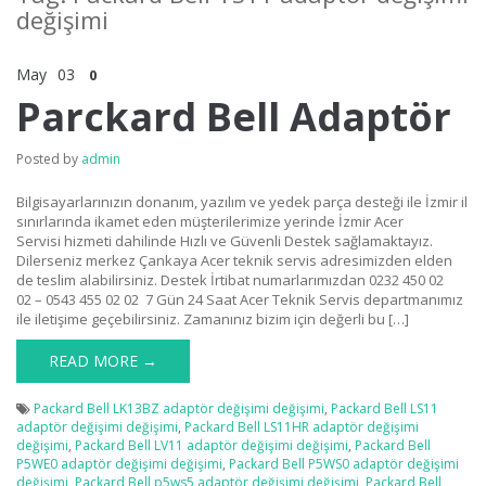
değişimi
May
03
0
Parckard Bell Adaptör
Posted by
admin
Bilgisayarlarınızın donanım, yazılım ve yedek parça desteği ile İzmir il
sınırlarında ikamet eden müşterilerimize yerinde İzmir Acer
Servisi hizmeti dahilinde Hızlı ve Güvenli Destek sağlamaktayız.
Dilerseniz merkez Çankaya Acer teknik servis adresimizden elden
de teslim alabilirsiniz. Destek İrtibat numarlarımızdan 0232 450 02
02 – 0543 455 02 02 7 Gün 24 Saat Acer Teknik Servis departmanımız
ile iletişime geçebilirsiniz. Zamanınız bizim için değerli bu […]
READ MORE →
Packard Bell LK13BZ adaptör değişimi değişimi
,
Packard Bell LS11
adaptör değişimi değişimi
,
Packard Bell LS11HR adaptör değişimi
değişimi
,
Packard Bell LV11 adaptör değişimi değişimi
,
Packard Bell
P5WE0 adaptör değişimi değişimi
,
Packard Bell P5WS0 adaptör değişimi
değişimi
,
Packard Bell p5ws5 adaptör değişimi değişimi
,
Packard Bell