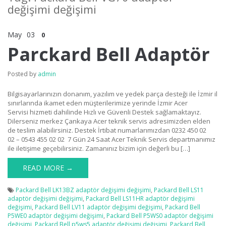
değişimi değişimi
May
03
0
Parckard Bell Adaptör
Posted by
admin
Bilgisayarlarınızın donanım, yazılım ve yedek parça desteği ile İzmir il
sınırlarında ikamet eden müşterilerimize yerinde İzmir Acer
Servisi hizmeti dahilinde Hızlı ve Güvenli Destek sağlamaktayız.
Dilerseniz merkez Çankaya Acer teknik servis adresimizden elden
de teslim alabilirsiniz. Destek İrtibat numarlarımızdan 0232 450 02
02 – 0543 455 02 02 7 Gün 24 Saat Acer Teknik Servis departmanımız
ile iletişime geçebilirsiniz. Zamanınız bizim için değerli bu […]
READ MORE →
Packard Bell LK13BZ adaptör değişimi değişimi
,
Packard Bell LS11
adaptör değişimi değişimi
,
Packard Bell LS11HR adaptör değişimi
değişimi
,
Packard Bell LV11 adaptör değişimi değişimi
,
Packard Bell
P5WE0 adaptör değişimi değişimi
,
Packard Bell P5WS0 adaptör değişimi
değişimi
,
Packard Bell p5ws5 adaptör değişimi değişimi
,
Packard Bell