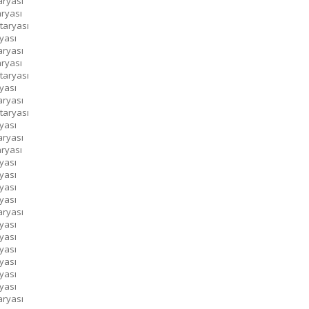
aryası
aryası
taryası
yası
aryası
aryası
taryası
yası
aryası
taryası
yası
aryası
aryası
yası
yası
yası
yası
aryası
yası
yası
yası
yası
yası
yası
aryası