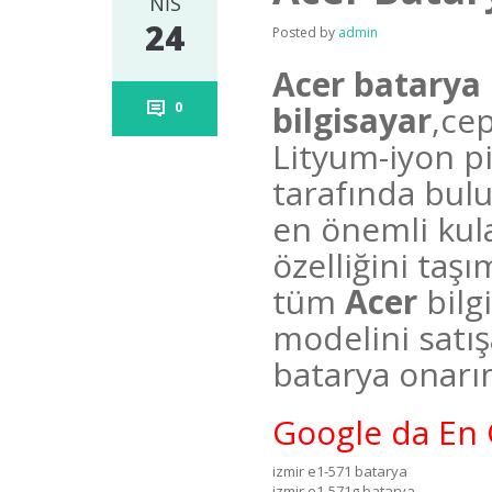
NIS
24
Posted by
admin
Acer batarya 
0
bilgisayar
,cep
Lityum-iyon pil
tarafında bulu
en önemli kul
özelliğini taş
tüm
Acer
bilg
modelini satı
batarya onarı
Google da En 
izmir e1-571 batarya
izmir e1-571g batarya