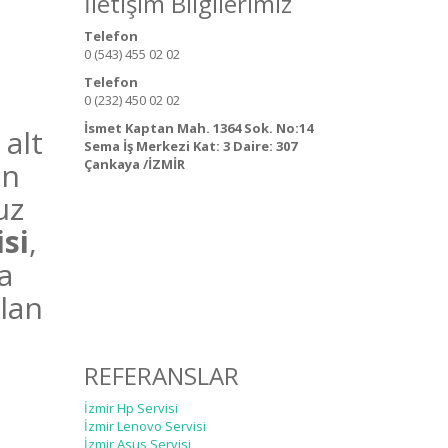
İletişim Bilgilerimiz
Telefon
0 (543) 455 02 02
Telefon
0 (232) 450 02 02
İsmet Kaptan Mah. 1364 Sok. No:14
 alt
Sema İş Merkezi Kat: 3 Daire: 307
ın
Çankaya /İZMİR
uz
si
,
a
lan
REFERANSLAR
İzmir Hp Servisi
İzmir Lenovo Servisi
İzmir Asus Servisi