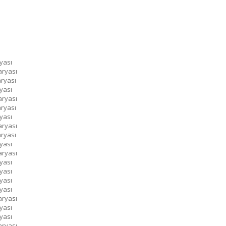
m
m
m
yası
aryası
aryası
yası
aryası
aryası
yası
aryası
aryası
yası
aryası
yası
yası
yası
yası
aryası
yası
yası
aryası