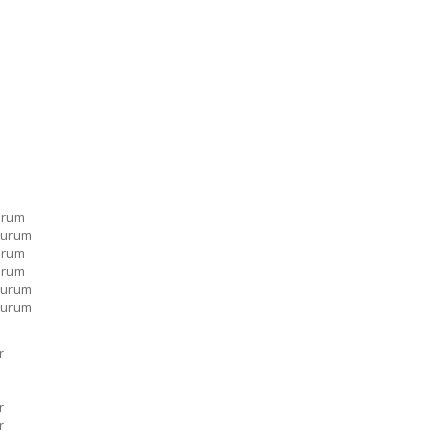
urum
ulurum
urum
urum
ulurum
ulurum
r
r
r