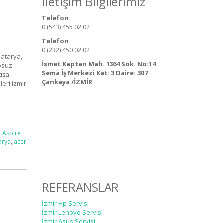
İletişim Bilgilerimiz
Telefon
0 (543) 455 02 02
Telefon
0 (232) 450 02 02
Batarya,
İsmet Kaptan Mah. 1364 Sok. No:14
losuz
Sema İş Merkezi Kat: 3 Daire: 307
tışa
Çankaya /İZMİR
eri izmir
r Aspire
arya
,
acer
REFERANSLAR
İzmir Hp Servisi
İzmir Lenovo Servisi
İzmir Asus Servisi