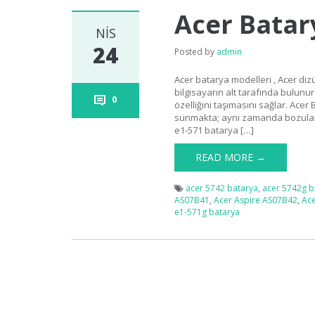
Acer Batar
NIS
24
Posted by
admin
Acer batarya modelleri , Acer dizü
bilgisayarın alt tarafında bulunu
0
özelliğini taşımasını sağlar. Acer
sunmakta; aynı zamanda bozulan 
e1-571 batarya […]
READ MORE →
acer 5742 batarya
,
acer 5742g b
AS07B41
,
Acer Aspire AS07B42
,
Ac
e1-571g batarya