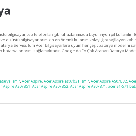
ya
stü bilgisayar,cep telefonları gibi cihazlarımızda Lityum-iyon pil kullanılır. 
r ve dizüstü bilgisayarlarımızın en önemli kulanım kolaylığını sağlayan kab
 Batarya Servisi, tüm Acer bilgisayarlara uyum her çeşit batarya modelini sa
batarya onarımı sağlamaktadır. Google da En Çok Aranan Batarya Modell
atarya izmir
,
Acer Aspire
,
Acer Aspire as07b31 izmir
,
Acer Aspire AS07B32
,
Ace
er Aspire AS07B51
,
Acer Aspire AS07B52
,
Acer Aspire AS07B71
,
acer e1-571 bat