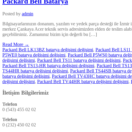
Packard Bell Batarya
Posted by
admin
Bilgisayarlarınızın donanım, yazılım ve yedek parça desteği ile İzmir 
merkez Çankaya Acer teknik servis adresimizden elden de teslim alab
geçebilirsiniz. Zamanınız bizim için değerli bu […]
Read More →
Packard Bell LK13BZ batarya değişimi değişimi
,
Packard Bell LS11 
P5WE0 batarya değişimi değişimi
,
Packard Bell P5WS0 batarya değiş
değişimi değişimi
,
Packard Bell TS11 batarya değişimi değişimi
,
Pack
Packard Bell TS13-HR batarya değişimi değişimi
,
Packard Bell TS13
TS44HR batarya değişimi değişimi
,
Packard Bell TS44SB batarya değ
batarya değişimi değişimi
,
Packard Bell TV43HC batarya değişimi de
değişimi değişimi
,
Packard Bell TV44HR batarya değişimi değişimi
,
İletişim Bilgilerimiz
Telefon
0 (543) 455 02 02
Telefon
0 (232) 450 02 02