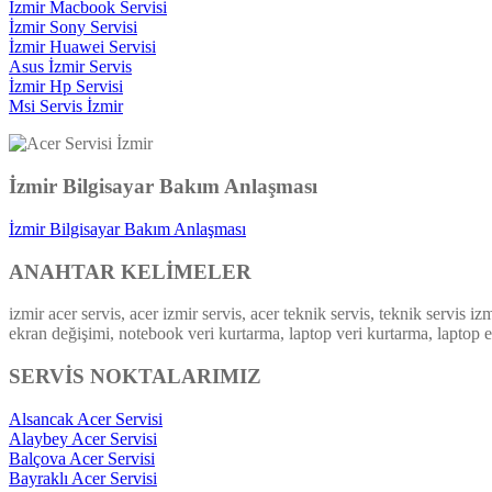
İzmir Macbook Servisi
İzmir Sony Servisi
İzmir Huawei Servisi
Asus İzmir Servis
İzmir Hp Servisi
Msi Servis İzmir
İzmir Bilgisayar Bakım Anlaşması
İzmir Bilgisayar Bakım Anlaşması
ANAHTAR KELİMELER
izmir acer servis, acer izmir servis, acer teknik servis, teknik servis i
ekran değişimi, notebook veri kurtarma, laptop veri kurtarma, laptop ek
SERVİS NOKTALARIMIZ
Alsancak Acer Servisi
Alaybey Acer Servisi
Balçova Acer Servisi
Bayraklı Acer Servisi