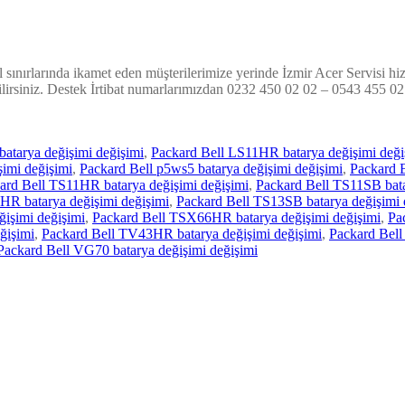
il sınırlarında ikamet eden müşterilerimize yerinde İzmir Acer Servisi h
ilirsiniz. Destek İrtibat numarlarımızdan 0232 450 02 02 – 0543 455 0
batarya değişimi değişimi
,
Packard Bell LS11HR batarya değişimi deği
imi değişimi
,
Packard Bell p5ws5 batarya değişimi değişimi
,
Packard B
ard Bell TS11HR batarya değişimi değişimi
,
Packard Bell TS11SB bata
HR batarya değişimi değişimi
,
Packard Bell TS13SB batarya değişimi 
işimi değişimi
,
Packard Bell TSX66HR batarya değişimi değişimi
,
Pa
ğişimi
,
Packard Bell TV43HR batarya değişimi değişimi
,
Packard Bell
Packard Bell VG70 batarya değişimi değişimi