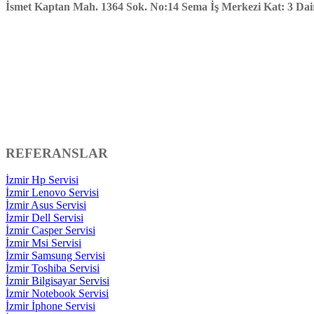
İsmet Kaptan Mah. 1364 Sok. No:14 Sema İş Merkezi Kat: 3 Da
REFERANSLAR
İzmir Hp Servisi
İzmir Lenovo Servisi
İzmir Asus Servisi
İzmir Dell Servisi
İzmir Casper Servisi
İzmir Msi Servisi
İzmir Samsung Servisi
İzmir Toshiba Servisi
İzmir Bilgisayar Servisi
İzmir Notebook Servisi
İzmir İphone Servisi