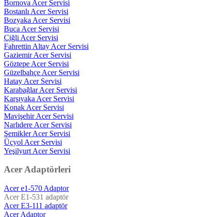
Bornova Acer Servisi
Bostanlı Acer Servisi
Bozyaka Acer Servisi
Buca Acer Servisi
Çiğli Acer Servisi
Fahrettin Altay Acer Servisi
Gaziemir Acer Servisi
Göztepe Acer Servisi
Güzelbahçe Acer Servisi
Hatay Acer Servisi
Karabağlar Acer Servisi
Karşıyaka Acer Servisi
Konak Acer Servisi
Mavişehir Acer Servisi
Narlıdere Acer Servisi
Şemikler Acer Servisi
Üçyol Acer Servisi
Yeşilyurt Acer Servisi
Acer Adaptörleri
Acer e1-570 Adaptor
Acer E1-531 adaptör
Acer E3-111 adaptör
Acer Adaptor